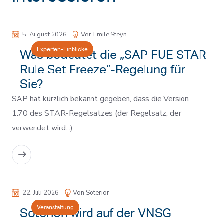
5. August 2026
Von Emile Steyn
Experten-Einblicke
Was bedeutet die „SAP FUE STAR
Rule Set Freeze“-Regelung für
Sie?
SAP hat kürzlich bekannt gegeben, dass die Version
1.70 des STAR-Regelsatzes (der Regelsatz, der
verwendet wird...)
MEHR LESEN
22. Juli 2026
Von Soterion
Veranstaltung
Soterion wird auf der VNSG