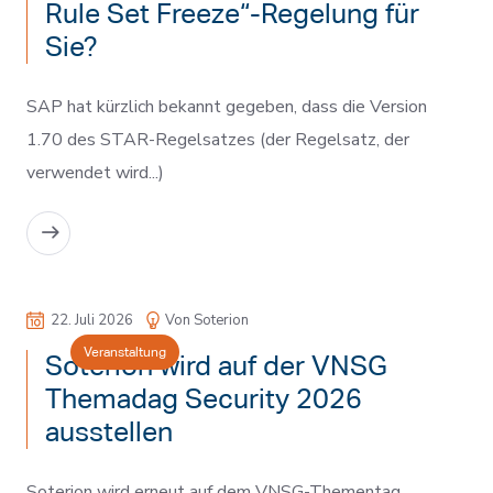
Rule Set Freeze“-Regelung für
Sie?
SAP hat kürzlich bekannt gegeben, dass die Version
1.70 des STAR-Regelsatzes (der Regelsatz, der
verwendet wird...)
MEHR LESEN
22. Juli 2026
Von Soterion
Veranstaltung
Soterion wird auf der VNSG
Themadag Security 2026
ausstellen
Soterion wird erneut auf dem VNSG-Thementag